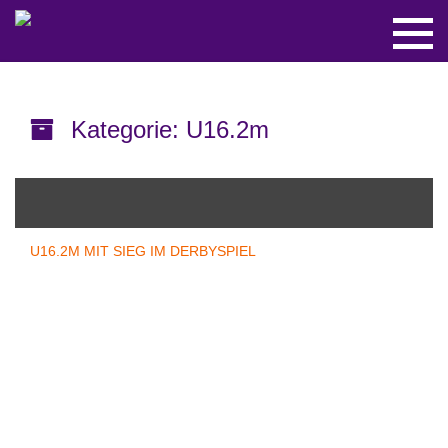
Kategorie:
U16.2m
U16.2M MIT SIEG IM DERBYSPIEL