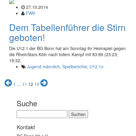
27.10.2014
FWK
Dem Tabellenführer die Stirn
geboten!
Die U12.1 der BG Bonn hat am Sonntag ihr Heimspiel gegen
die RheinStars Köln nach tollem Kampf mit 83:89 (23:23;
18:32;
Jugend männlich
,
Spielberichte
,
U12.1o
Seitennummerierung
1
…
11
12
13
der
Beiträge
Suche
Suchen
nach:
Kontakt
BG Bonn 92 e.V.